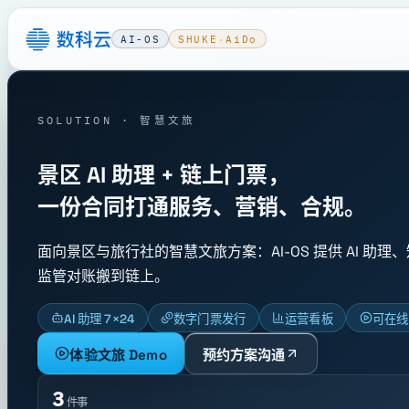
AI-OS
SHUKE
·
AiDo
SOLUTION · 智慧文旅
景区 AI 助理 + 链上门票，
一份合同打通服务、营销、合规。
面向景区与旅行社的智慧文旅方案：AI-OS 提供 AI 助理
监管对账搬到链上。
AI 助理 7×24
数字门票发行
运营看板
可在线 
体验文旅 Demo
预约方案沟通
3
件事