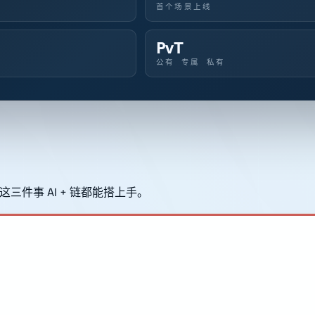
首个场景上线
PvT
公有 专属 私有
件事 AI + 链都能搭上手。