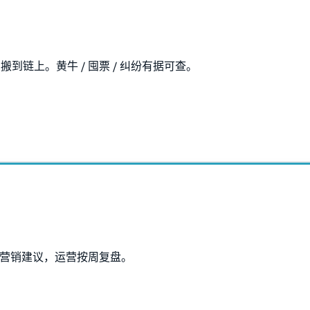
链上。黄牛 / 囤票 / 纠纷有据可查。
出营销建议，运营按周复盘。